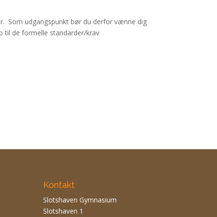
inger. Som udgangspunkt bør du derfor vænne dig
p til de formelle standarder/krav
Kontakt
Slotshaven Gymnasium
Slotshaven 1