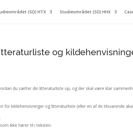
udieområdet (SO) HTX
Studieområdet (SO) HHX
Cas
itteraturliste og kildehenvisning
vordan du sætter din litteraturliste op, og der skal være klar sammenh
n for kildehenvisninger og litteraturliste (eller en af de tilsvarende a
.
om ikke hører til i teksten.