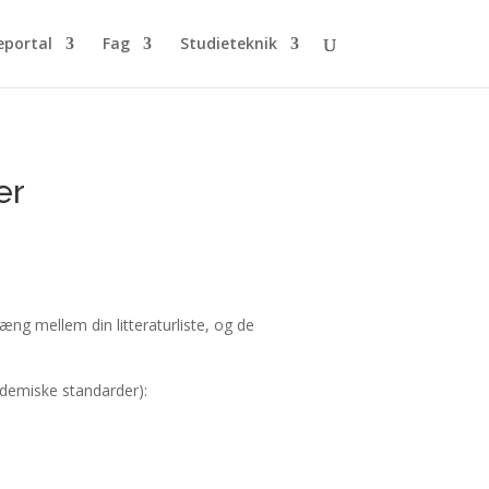
eportal
Fag
Studieteknik
er
æng mellem din litteraturliste, og de
kademiske standarder):