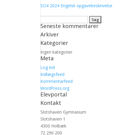
SO4 2024 Engelsk opgavebeskrivelse
Søg
Seneste kommentarer
efter:
Arkiver
Kategorier
Ingen kategorier
Meta
Log ind
Indlægsfeed
Kommentarfeed
WordPress.org
Elevportal
Kontakt
Slotshaven Gymnasium
Slotshaven 1
4300 Holbæk
72 290 200