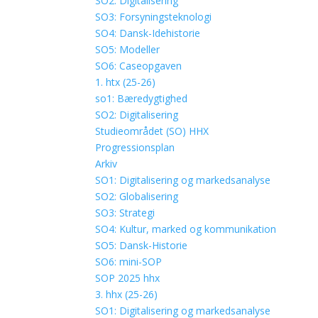
SO2: Digitalisering
SO3: Forsyningsteknologi
SO4: Dansk-Idehistorie
SO5: Modeller
SO6: Caseopgaven
1. htx (25-26)
so1: Bæredygtighed
SO2: Digitalisering
Studieområdet (SO) HHX
Progressionsplan
Arkiv
SO1: Digitalisering og markedsanalyse
SO2: Globalisering
SO3: Strategi
SO4: Kultur, marked og kommunikation
SO5: Dansk-Historie
SO6: mini-SOP
SOP 2025 hhx
3. hhx (25-26)
SO1: Digitalisering og markedsanalyse