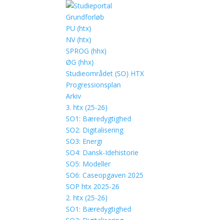
Grundforløb
PU (htx)
NV (htx)
SPROG (hhx)
ØG (hhx)
Studieområdet (SO) HTX
Progressionsplan
Arkiv
3. htx (25-26)
SO1: Bæredygtighed
SO2: Digitalisering
SO3: Energi
SO4: Dansk-Idehistorie
SO5: Modeller
SO6: Caseopgaven 2025
SOP htx 2025-26
2. htx (25-26)
SO1: Bæredygtighed