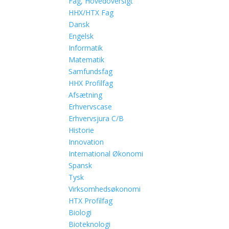
Fag, Hovedoversigt
HHX/HTX Fag
Dansk
Engelsk
Informatik
Matematik
Samfundsfag
HHX Profilfag
Afsætning
Erhvervscase
Erhvervsjura C/B
Historie
Innovation
International Økonomi
Spansk
Tysk
Virksomhedsøkonomi
HTX Profilfag
Biologi
Bioteknologi