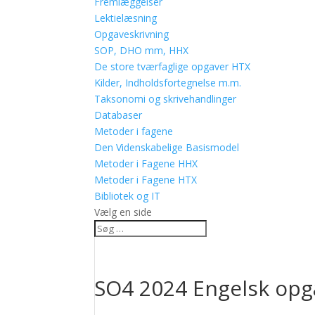
Fremlæggelser
Lektielæsning
Opgaveskrivning
SOP, DHO mm, HHX
De store tværfaglige opgaver HTX
Kilder, Indholdsfortegnelse m.m.
Taksonomi og skrivehandlinger
Databaser
Metoder i fagene
Den Videnskabelige Basismodel
Metoder i Fagene HHX
Metoder i Fagene HTX
Bibliotek og IT
Vælg en side
SO4 2024 Engelsk opg