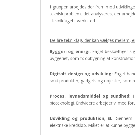
I gruppen arbejdes der frem mod udviklingen
teknisk problem, det analyseres, der arbej
i teknikfagets værksted.
De fire teknikfag, der kan vælges mellem, er
Byggeri og energi:
Faget beskæftiger sig
byggeriet, som fx opbygning af konstruktion
Digitalt design og udvikling:
Faget hand
små produkter, gadgets og objekter, som på 
Proces, levnedsmiddel og sundhed:
I 
bioteknologi. Endvidere arbejder vi med fo
Udvikling og produktion, EL:
Gennem ar
elektriske kredsløb. Målet er at kunne bygg