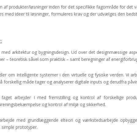
 af produkter/løsninger inden for det specifikke fagområde for det va
des med ideer til løsninger, formuleres krav og der udvælges den beds
:
 med arkitektur og bygningsdesign. Ud over det designmæssige aspekt
er – teoretisk såvel som praktisk – samt beregninger af energiforbrug
ler om Intelligente systemer i den virtuelle og fysiske verden. Vi 
forskellig måde tager og analyserer digitale inputs og derudfra påvir
faget arbejder I med fremstilling og kontrol af forskellige prod
rureningsbekæmpelse og kontrol af miljø og sikkerhed.
bejde med grundlæggende elteori og værkstedsarbejde opbygges
e simple prototyper.