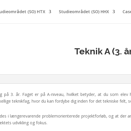
udieområdet (SO) HTX
Studieområdet (SO) HHX
Cas
Teknik A (3. å
ag på 3. år. Faget er på A-niveau, hvilket betyder, at du som elev 
llige teknikfag, hvor du kan fordybe dig inden for det tekniske felt,
ejdes i længerevarende problemorienterede projektforløb, og at der a
ektets udvikling og fokus.