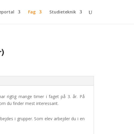
eportal
Fag
Studieteknik
r)
har rigtig mange timer i faget på 3. år.
På
 som du finder mest interessant.
rbejdes i grupper.
Som elev arbejder du i en