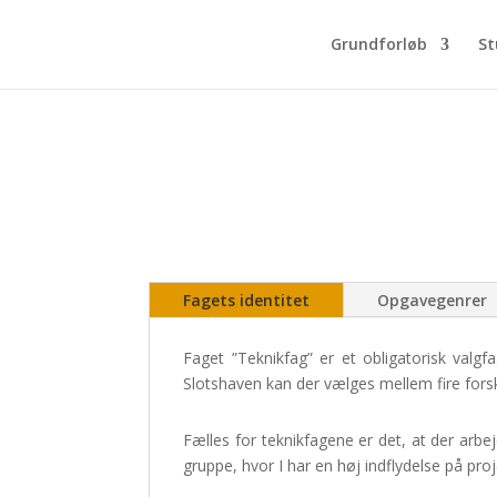
Grundforløb
St
Fagets identitet
Opgavegenrer
Faget ”Teknikfag” er et obligatorisk valgf
Slotshaven kan der vælges mellem fire forske
Fælles for teknikfagene er det, at der arb
gruppe, hvor I har en høj indflydelse på proj