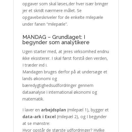
opgaver som skal løses,der hver især bringer
jer et skridt nærmere målet. Se
opgavebeskriveler for de enkelte milepæle
under fanen “milepæle”.
MANDAG – Grundlaget: I
begynder som analytikere
Ugen starter med, at jeres virksomhed endnu
ikke eksisterer. I skal først forstå den verden,
I træder ind i.
Mandagen bruges derfor på at undersøge et
lands økonomi og
bæredygtighedsudfordringer gennem
dataanalyse i international økonomi og
matematik.
I laver en
arbejdsplan
(milepæl 1), bygger et
data-ark i Excel
(milepæl 2), og I begynder
at se mønstre:
Hvor opstår de største udfordringer? Hvilke