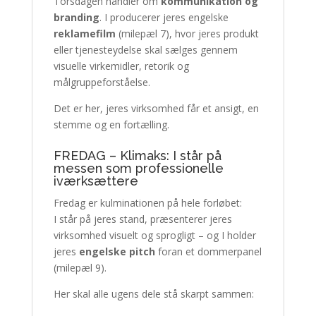
Torsdagen handler om
kommunikation og
branding
. I producerer jeres engelske
reklamefilm
(milepæl 7), hvor jeres produkt
eller tjenesteydelse skal sælges gennem
visuelle virkemidler, retorik og
målgruppeforståelse.
Det er her, jeres virksomhed får et ansigt, en
stemme og en fortælling.
FREDAG – Klimaks: I står på
messen som professionelle
iværksættere
Fredag er kulminationen på hele forløbet:
I står på jeres stand, præsenterer jeres
virksomhed visuelt og sprogligt – og I holder
jeres
engelske pitch
foran et dommerpanel
(milepæl 9).
Her skal alle ugens dele stå skarpt sammen: