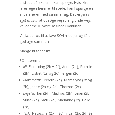
til stede på skolen, I kan spørge. Hvis ikke
jeres egen lærer er til stede, kan I spørge en
anden lærer med samme fag. Det er
jeres
eget ansvar
at opsøge vejledning undervejs.
Vejlederne vil være at finde i kantinen.
Vi glæder os til at lave SO4 med jer og få en
god uge sammen.
Mange hilsener fra
SO4-lærerne
IØ
: Flemming (2b + 2f), Anna (2e), Pernille
(2h), Lisbet (2a og 2c), Jørgen (2d)
Matematik
: Lisbeth (2d), Marharyta (2f og
2h), Jeppe (2a og 2e), Thomas (2c)
Engelsk:
Ian (2d), Mathias (2h), Brian (2b),
Stine (2a), Satu (2c), Marianne (2f), Helle
(2e)
Tysk:
Natascha (2b + 2c), Inger (2a, 2d, 2e),