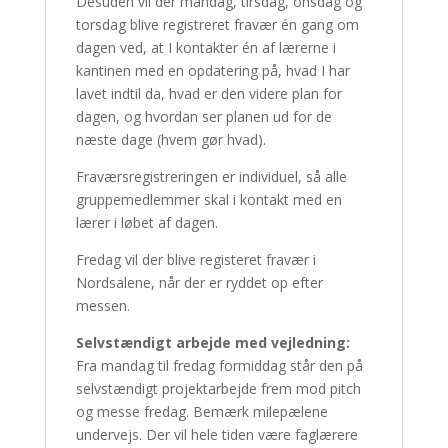
Desuden vil der mandag, tirsdag, onsdag og
torsdag blive registreret fravær én gang om
dagen ved, at I kontakter én af lærerne i
kantinen med en opdatering på, hvad I har
lavet indtil da, hvad er den videre plan for
dagen, og hvordan ser planen ud for de
næste dage (hvem gør hvad).
Fraværsregistreringen er individuel, så alle
gruppemedlemmer skal i kontakt med en
lærer i løbet af dagen.
Fredag vil der blive registeret fravær i
Nordsalene, når der er ryddet op efter
messen.
Selvstændigt arbejde med vejledning:
Fra mandag til fredag formiddag står den på
selvstændigt projektarbejde frem mod pitch
og messe fredag. Bemærk milepælene
undervejs. Der vil hele tiden være faglærere