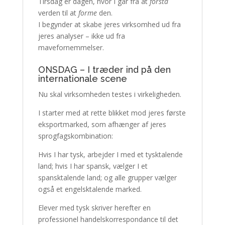
Tirsdag er dagen, hvor I går fra at
forstå
verden til at
forme
den.
I begynder at skabe jeres virksomhed ud fra
jeres analyser – ikke ud fra
mavefornemmelser.
ONSDAG – I træder ind på den
internationale scene
Nu skal virksomheden testes i virkeligheden.
I starter med at rette blikket mod jeres første
eksportmarked, som afhænger af jeres
sprogfagskombination:
Hvis I har tysk, arbejder I med et tysktalende
land; hvis I har spansk, vælger I et
spansktalende land; og alle grupper vælger
også et engelsktalende marked.
Elever med tysk skriver herefter en
professionel handelskorrespondance til det