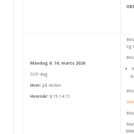
OBS
Mod
og s
Mod
Mandag d. 16. marts 2026
W
SOP-dag
f
Hvor:
på skolen
Wor
Hvornår:
8.15-14.15
Den
Mod
Mari
kild