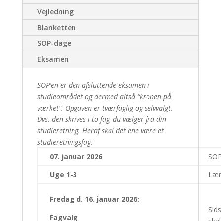
Vejledning
Blanketten
SOP-dage
Eksamen
SOP’en er den afsluttende eksamen i
studieområdet og dermed altså “kronen på
værket”. Opgaven er tværfaglig og selvvalgt.
Dvs. den skrives i to fag, du vælger fra din
studieretning. Heraf skal det ene være et
studieretningsfag.
07. januar 2026
SOP
Uge 1-3
Lær
Fredag d. 16. januar 2026:
Sids
Fagvalg
skal