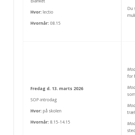
Blanket
Du s
Hvor:
lectio
muli
Hvornår:
08.15
Mod
for
Mod
Fredag d. 13. marts 2026
som
SOP-introdag
Mod
Hvor:
på skolen
træf
Hvornår:
8.15-14.15
Mod
sted