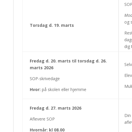
SOP
Mod
og s
Torsdag d. 19. marts
Rest
dage
dig 
Fredag d. 20. marts til torsdag d. 26.
Sel
marts 2026
Elev
SOP-skrivedage
Muli
Hvor:
på skolen eller hjemme
Fredag d. 27. marts 2026
Din 
Aflevere SOP
afle
Hvornår: kl 08.00