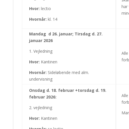
har 
Hvor:
lectio
min
Hvornår:
kl. 14
Mandag d 26. januar; Tirs
dag d. 27.
januar 2026
1. Vejledning
Alle
for
Hvor:
Kantinen
Hvornår:
Sideløbende med alm.
undervisning
Onsdag d. 18. februar +torsdag d. 19.
Alle
februar 2026:
forb
2. vejledning
Mari
Hvor:
Kantinen
Hvornår:
se lectio