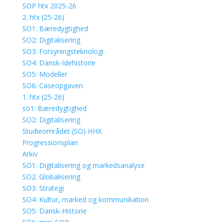
SOP htx 2025-26
2. htx (25-26)
SO1: Bæredygtighed
SO2: Digitalisering
SO3: Forsyningsteknologi
SO4: Dansk-Idehistorie
SO5: Modeller
SO6: Caseopgaven
1. htx (25-26)
so1: Bæredygtighed
SO2: Digitalisering
Studieområdet (SO) HHX
Progressionsplan
Arkiv
SO1: Digitalisering og markedsanalyse
SO2: Globalisering
SO3: Strategi
SO4: Kultur, marked og kommunikation
SO5: Dansk-Historie