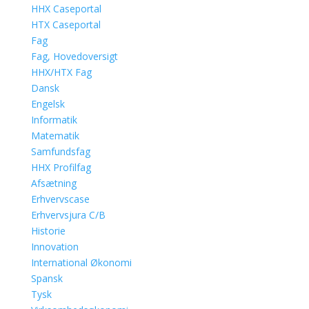
HHX Caseportal
HTX Caseportal
Fag
Fag, Hovedoversigt
HHX/HTX Fag
Dansk
Engelsk
Informatik
Matematik
Samfundsfag
HHX Profilfag
Afsætning
Erhvervscase
Erhvervsjura C/B
Historie
Innovation
International Økonomi
Spansk
Tysk