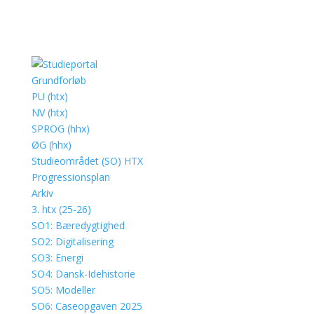
Grundforløb
PU (htx)
NV (htx)
SPROG (hhx)
ØG (hhx)
Studieområdet (SO) HTX
Progressionsplan
Arkiv
3. htx (25-26)
SO1: Bæredygtighed
SO2: Digitalisering
SO3: Energi
SO4: Dansk-Idehistorie
SO5: Modeller
SO6: Caseopgaven 2025