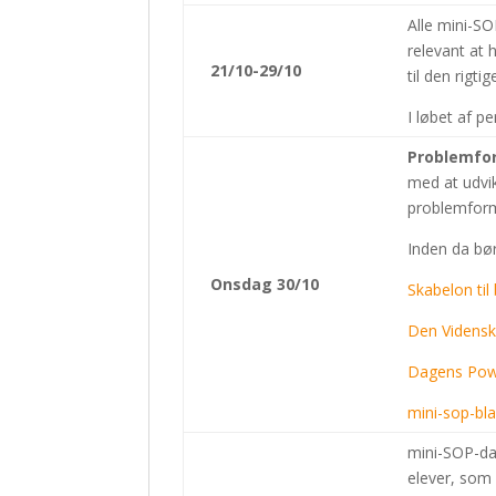
Alle mini-S
relevant at 
21/10-29/10
til den rigti
I løbet af p
Problemfo
med at udvi
problemform
Inden da bør
Onsdag 30/10
Skabelon til
Den Vidensk
Dagens Pow
mini-sop-bl
mini-SOP-dag
elever, som s