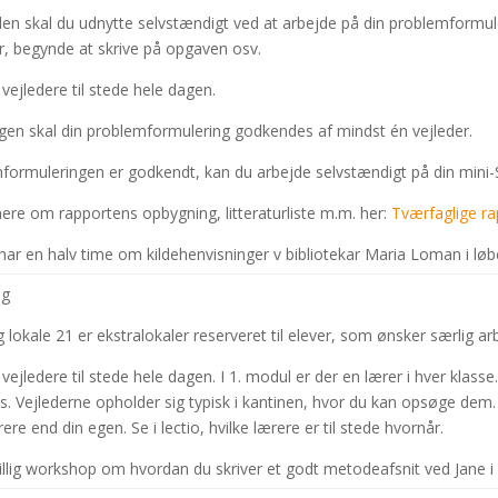
den skal du udnytte selvstændigt ved at arbejde på din problemformule
r, begynde at skrive på opgaven osv.
 vejledere til stede hele dagen.
agen skal din problemformulering godkendes af mindst én vejleder.
formuleringen er godkendt, kan du arbejde selvstændigt på din mini
ere om rapportens opbygning, litteraturliste m.m. her:
Tværfaglige ra
har en halv time om kildehenvisninger v bibliotekar Maria Loman i løb
ag
 lokale 21 er ekstralokaler reserveret til elever, som ønsker særlig ar
 vejledere til stede hele dagen. I 1. modul er der en lærer i hver klass
s. Vejlederne opholder sig typisk i kantinen, hvor du kan opsøge dem
ere end din egen. Se i lectio, hvilke lærere er til stede hvornår.
ivillig workshop om hvordan du skriver et godt metodeafsnit ved Jane i 