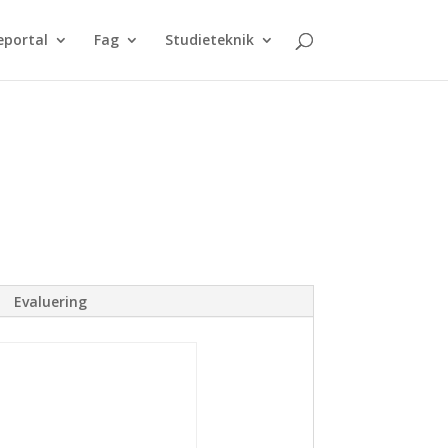
eportal
Fag
Studieteknik
Evaluering