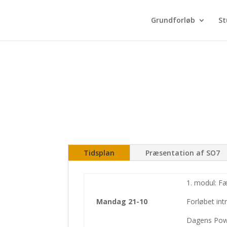
Grundforløb
St
Tidsplan
Præsentation af SO7
1. modul: F
Mandag 21-10
Forløbet int
Dagens Pow