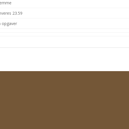
hjemme
everes 23.59
å opgaver