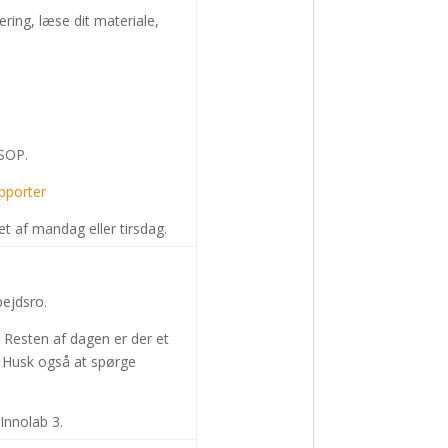
ring, læse dit materiale,
-SOP.
pporter
et af mandag eller tirsdag.
bejdsro.
e. Resten af dagen er der et
. Husk også at spørge
Innolab 3.