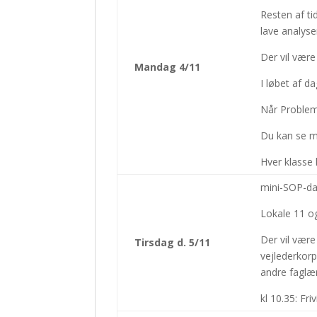
Resten af ti
lave analyse
Der vil være
Mandag 4/11
I løbet af d
Når Problem
Du kan se m
Hver klasse 
mini-SOP-d
Lokale 11 og
Der vil være
Tirsdag d. 5/11
vejlederkorp
andre faglær
kl 10.35: Fr