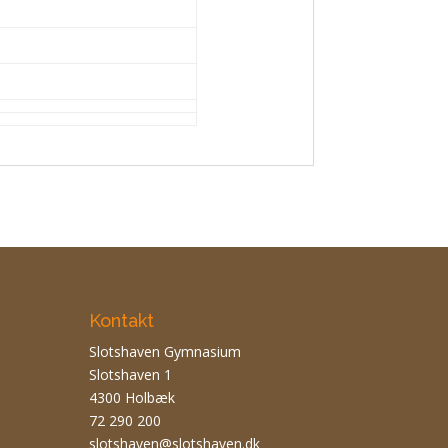
Kontakt
Slotshaven Gymnasium
Slotshaven 1
4300 Holbæk
72 290 200
slotshaven@slotshaven.dk