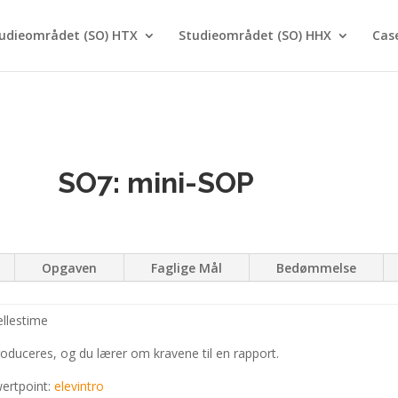
udieområdet (SO) HTX
Studieområdet (SO) HHX
Cas
SO7: mini-SOP
Opgaven
Faglige Mål
Bedømmelse
ællestime
roduceres, og du lærer om kravene til en rapport.
ertpoint:
elevintro