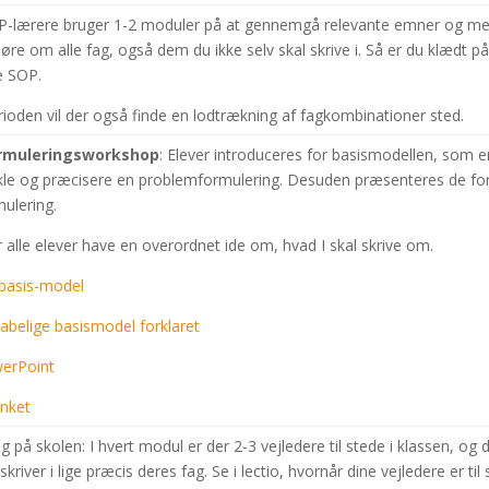
OP-lærere bruger 1-2 moduler på at gennemgå relevante emner og met
høre om alle fag, også dem du ikke selv skal skrive i. Så er du klædt på 
ge SOP.
erioden vil der også finde en lodtrækning af fagkombinationer sted.
rmuleringsworkshop
: Elever introduceres for basismodellen, som e
kle og præcisere en problemformulering. Desuden præsenteres de form
ulering.
 alle elever have en overordnet ide om, hvad I skal skrive om.
 basis-model
abelige basismodel forklaret
erPoint
anket
 på skolen: I hvert modul er der 2-3 vejledere til stede i klassen, og 
kriver i lige præcis deres fag. Se i lectio, hvornår dine vejledere er til 