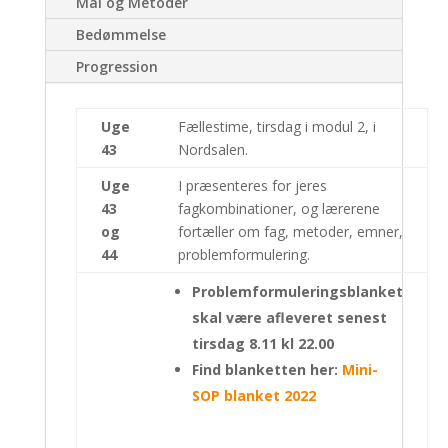
Mål og Metoder
Bedømmelse
Progression
Uge
Fællestime, tirsdag i modul 2, i
43
Nordsalen.
Uge
I præsenteres for jeres
43
fagkombinationer, og lærerene
og
fortæller om fag, metoder, emner,
44
problemformulering.
Problemformuleringsblanket
skal være afleveret senest
tirsdag 8.11 kl 22.00
Find blanketten her:
Mini-
SOP blanket 2022